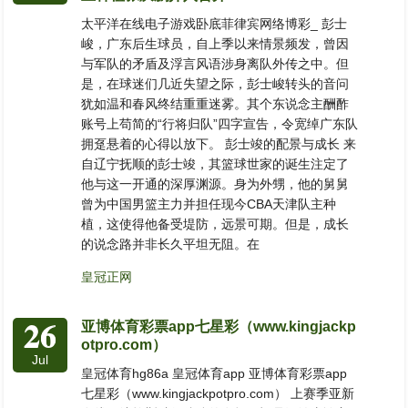
太平洋在线电子游戏卧底菲律宾网络博彩_ 彭士
峻，广东后生球员，自上季以来情景频发，曾因
与军队的矛盾及浮言风语涉身离队外传之中。但
是，在球迷们几近失望之际，彭士峻转头的音问
犹如温和春风终结重重迷雾。其个东说念主酬酢
账号上苟简的“行将归队”四字宣告，令宽绰广东队
拥趸悬着的心得以放下。 彭士竣的配景与成长 来
自辽宁抚顺的彭士竣，其篮球世家的诞生注定了
他与这一开通的深厚渊源。身为外甥，他的舅舅
曾为中国男篮主力并担任现今CBA天津队主种
植，这使得他备受堤防，远景可期。但是，成长
的说念路并非长久平坦无阻。在
皇冠正网
26
亚博体育彩票app七星彩（www.kingjackp
otpro.com）
Jul
皇冠体育hg86a 皇冠体育app 亚博体育彩票app
七星彩（www.kingjackpotpro.com） 上赛季亚新