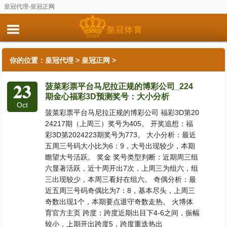
皇冠代理-皇冠正网
你的位置：
皇冠代理
>
皇冠正网
>
23
菠菜彩票平台马尼拉正规的博彩公司_224
期金心福彩3D预测奖号：大小分析
Oct
菠菜彩票平台马尼拉正规的博彩公司 福彩3D第20
24217期（上周三）奖号为405。 开奖追想：福
彩3D第2024223期奖号为773。 大小分析：最近
五周三号码大小比为6：9，大号出现较少，本期
瞻望大号活跃。 奖金 奖号类型判断：近期周三组
六显著活跃，近十周开出7次，上周三为组六，组
三出现较少，本周三看好在组六。 奇偶分析：最
近五周三号码奇偶比为7：8，基本尽头，上周三
奇数出现1个，本期要点退守奇数走热。 火博体
育官方主页 跨度：跨度近期出目下4-6之间，振幅
较小，上期开出跨度5，跨度重迭热出