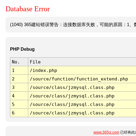
Database Error
(1040) 365建站错误警告：连接数据库失败，可能的原因：1、数
PHP Debug
No.
File
1
/index.php
2
/source/function/function_extend.php
3
/source/class/jzmysql.class.php
4
/source/class/jzmysql.class.php
5
/source/class/jzmysql.class.php
6
/source/class/jzmysql.class.php
www.365jz.com
已经将此