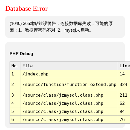
Database Error
(1040) 365建站错误警告：连接数据库失败，可能的原
因：1、数据库密码不对; 2、mysql未启动。
PHP Debug
No.
File
Line
1
/index.php
14
2
/source/function/function_extend.php
324
3
/source/class/jzmysql.class.php
211
4
/source/class/jzmysql.class.php
62
5
/source/class/jzmysql.class.php
94
6
/source/class/jzmysql.class.php
76