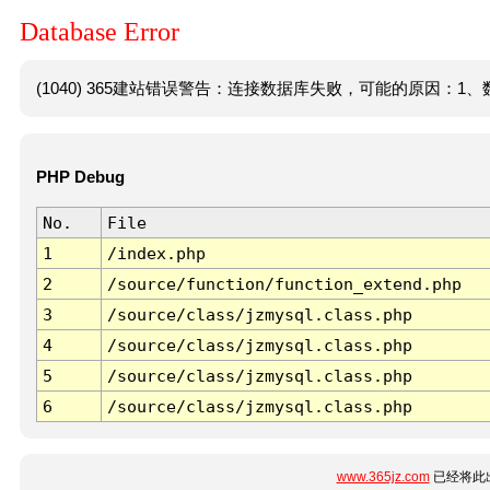
Database Error
(1040) 365建站错误警告：连接数据库失败，可能的原因：1、数
PHP Debug
No.
File
1
/index.php
2
/source/function/function_extend.php
3
/source/class/jzmysql.class.php
4
/source/class/jzmysql.class.php
5
/source/class/jzmysql.class.php
6
/source/class/jzmysql.class.php
www.365jz.com
已经将此