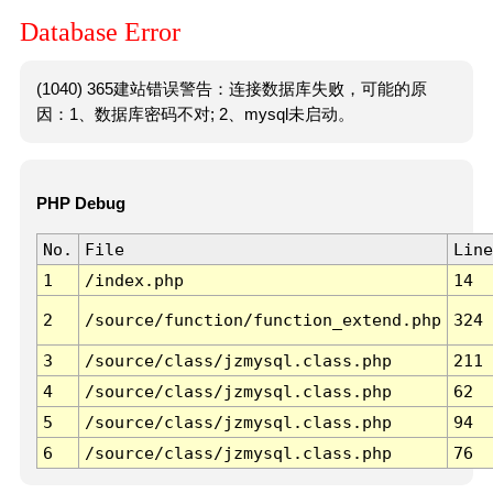
Database Error
(1040) 365建站错误警告：连接数据库失败，可能的原
因：1、数据库密码不对; 2、mysql未启动。
PHP Debug
No.
File
Line
1
/index.php
14
2
/source/function/function_extend.php
324
3
/source/class/jzmysql.class.php
211
4
/source/class/jzmysql.class.php
62
5
/source/class/jzmysql.class.php
94
6
/source/class/jzmysql.class.php
76