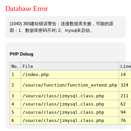
Database Error
(1040) 365建站错误警告：连接数据库失败，可能的原
因：1、数据库密码不对; 2、mysql未启动。
PHP Debug
No.
File
Line
1
/index.php
14
2
/source/function/function_extend.php
324
3
/source/class/jzmysql.class.php
211
4
/source/class/jzmysql.class.php
62
5
/source/class/jzmysql.class.php
94
6
/source/class/jzmysql.class.php
76