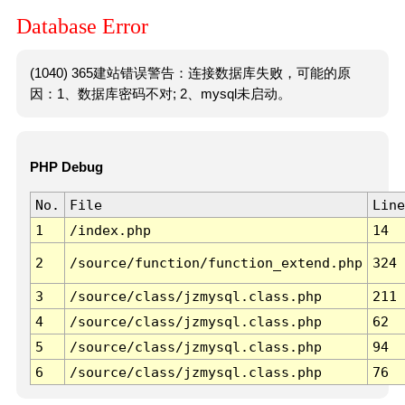
Database Error
(1040) 365建站错误警告：连接数据库失败，可能的原
因：1、数据库密码不对; 2、mysql未启动。
PHP Debug
No.
File
Line
1
/index.php
14
2
/source/function/function_extend.php
324
3
/source/class/jzmysql.class.php
211
4
/source/class/jzmysql.class.php
62
5
/source/class/jzmysql.class.php
94
6
/source/class/jzmysql.class.php
76