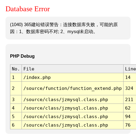
Database Error
(1040) 365建站错误警告：连接数据库失败，可能的原
因：1、数据库密码不对; 2、mysql未启动。
PHP Debug
No.
File
Line
1
/index.php
14
2
/source/function/function_extend.php
324
3
/source/class/jzmysql.class.php
211
4
/source/class/jzmysql.class.php
62
5
/source/class/jzmysql.class.php
94
6
/source/class/jzmysql.class.php
76