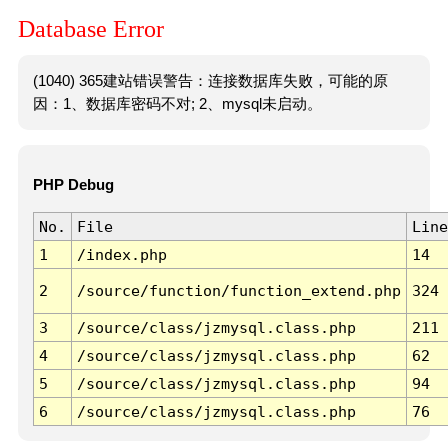
Database Error
(1040) 365建站错误警告：连接数据库失败，可能的原
因：1、数据库密码不对; 2、mysql未启动。
PHP Debug
No.
File
Line
1
/index.php
14
2
/source/function/function_extend.php
324
3
/source/class/jzmysql.class.php
211
4
/source/class/jzmysql.class.php
62
5
/source/class/jzmysql.class.php
94
6
/source/class/jzmysql.class.php
76