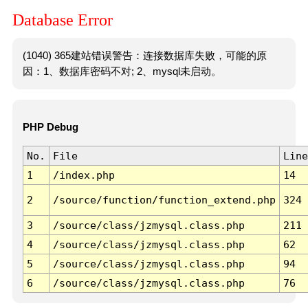
Database Error
(1040) 365建站错误警告：连接数据库失败，可能的原
因：1、数据库密码不对; 2、mysql未启动。
PHP Debug
No.
File
Line
1
/index.php
14
2
/source/function/function_extend.php
324
3
/source/class/jzmysql.class.php
211
4
/source/class/jzmysql.class.php
62
5
/source/class/jzmysql.class.php
94
6
/source/class/jzmysql.class.php
76