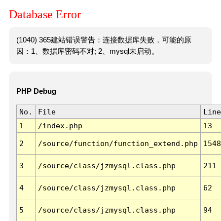
Database Error
(1040) 365建站错误警告：连接数据库失败，可能的原
因：1、数据库密码不对; 2、mysql未启动。
PHP Debug
No.
File
Line
1
/index.php
13
2
/source/function/function_extend.php
1548
3
/source/class/jzmysql.class.php
211
4
/source/class/jzmysql.class.php
62
5
/source/class/jzmysql.class.php
94