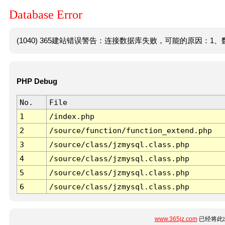
Database Error
(1040) 365建站错误警告：连接数据库失败，可能的原因：1、数
PHP Debug
No.
File
1
/index.php
2
/source/function/function_extend.php
3
/source/class/jzmysql.class.php
4
/source/class/jzmysql.class.php
5
/source/class/jzmysql.class.php
6
/source/class/jzmysql.class.php
www.365jz.com
已经将此