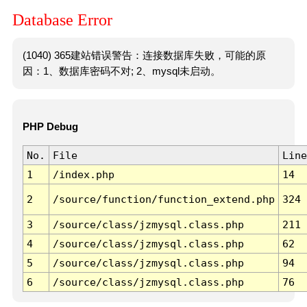
Database Error
(1040) 365建站错误警告：连接数据库失败，可能的原
因：1、数据库密码不对; 2、mysql未启动。
PHP Debug
No.
File
Line
1
/index.php
14
2
/source/function/function_extend.php
324
3
/source/class/jzmysql.class.php
211
4
/source/class/jzmysql.class.php
62
5
/source/class/jzmysql.class.php
94
6
/source/class/jzmysql.class.php
76