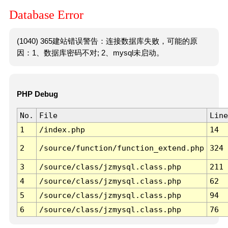
Database Error
(1040) 365建站错误警告：连接数据库失败，可能的原
因：1、数据库密码不对; 2、mysql未启动。
PHP Debug
No.
File
Line
1
/index.php
14
2
/source/function/function_extend.php
324
3
/source/class/jzmysql.class.php
211
4
/source/class/jzmysql.class.php
62
5
/source/class/jzmysql.class.php
94
6
/source/class/jzmysql.class.php
76