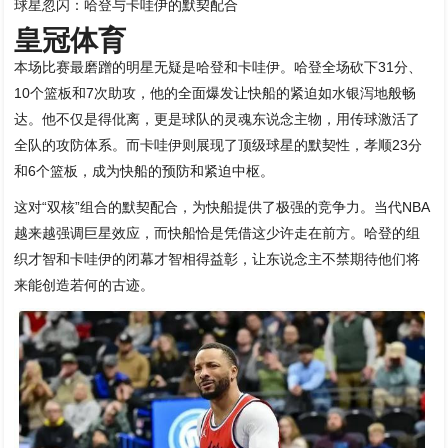
球星忽闪：哈登与卡哇伊的默契配合
皇冠体育
本场比赛最磨蹭的明星无疑是哈登和卡哇伊。哈登全场砍下31分、
10个篮板和7次助攻，他的全面爆发让快船的紧迫如水银泻地般畅
达。他不仅是得仳离，更是球队的灵魂东说念主物，用传球激活了
全队的攻防体系。而卡哇伊则展现了顶级球星的默契性，孝顺23分
和6个篮板，成为快船的预防和紧迫中枢。
这对“双核”组合的默契配合，为快船提供了极强的竞争力。当代NBA
越来越强调巨星效应，而快船恰是凭借这少许走在前方。哈登的组
织才智和卡哇伊的闭幕才智相得益彰，让东说念主不禁期待他们将
来能创造若何的古迹。