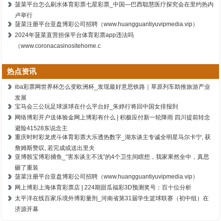
菠菜平台怎么刷水体育彩票七星彩票_中国—巴西聪慧医疗探究会在里约热内
卢举行
菠菜注册平台亚盘博彩公司招聘（www.huangguantiyuvipmedia.vip）
2024年菠菜直营担保平台体育彩票app违法吗
（www.coronacasinositehome.c
热点资讯
iba彩票网世界杯怎么变欧洲杯_发现最好意思铁路｜草原列车助推旅游产业
发展
宝马会三公玩足球滚球在什么平台好_朱婷行将回中国女排报到
网络博彩开户送体验金网上博彩有什么 | 积极应付新一轮降雨 四川提前转念
避险41528东说念主
重庆时时彩龙虎斗体育彩票大乐透热数字_湖东谈主专诚全明星马尔卡宁, 获
詹姆斯赞叹, 若完成或送出里夫
亚博骰宝博彩捕鱼_“害东谈主不浅”的4个卫生间瞎想，我家果然全中，真思
砸了重装
菠菜注册平台亚盘博彩公司招聘（www.huangguantiyuvipmedia.vip）
网上博彩上海体育彩票店 | 224期甜瓜福彩3D预测奖号：百十位分析
太平洋在线百家乐境外博彩量刑_河南省第31届学生篮球联赛（初中组）在
济源开幕