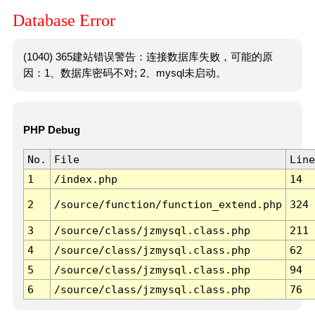
Database Error
(1040) 365建站错误警告：连接数据库失败，可能的原
因：1、数据库密码不对; 2、mysql未启动。
PHP Debug
No.
File
Line
1
/index.php
14
2
/source/function/function_extend.php
324
3
/source/class/jzmysql.class.php
211
4
/source/class/jzmysql.class.php
62
5
/source/class/jzmysql.class.php
94
6
/source/class/jzmysql.class.php
76