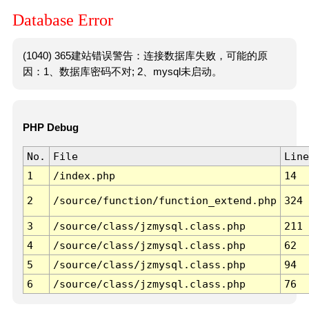
Database Error
(1040) 365建站错误警告：连接数据库失败，可能的原
因：1、数据库密码不对; 2、mysql未启动。
PHP Debug
No.
File
Line
1
/index.php
14
2
/source/function/function_extend.php
324
3
/source/class/jzmysql.class.php
211
4
/source/class/jzmysql.class.php
62
5
/source/class/jzmysql.class.php
94
6
/source/class/jzmysql.class.php
76