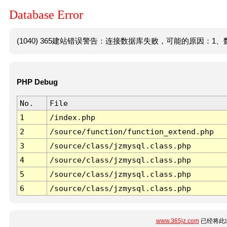
Database Error
(1040) 365建站错误警告：连接数据库失败，可能的原因：1、数
PHP Debug
No.
File
1
/index.php
2
/source/function/function_extend.php
3
/source/class/jzmysql.class.php
4
/source/class/jzmysql.class.php
5
/source/class/jzmysql.class.php
6
/source/class/jzmysql.class.php
www.365jz.com
已经将此