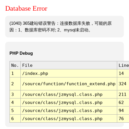
Database Error
(1040) 365建站错误警告：连接数据库失败，可能的原
因：1、数据库密码不对; 2、mysql未启动。
PHP Debug
No.
File
Line
1
/index.php
14
2
/source/function/function_extend.php
324
3
/source/class/jzmysql.class.php
211
4
/source/class/jzmysql.class.php
62
5
/source/class/jzmysql.class.php
94
6
/source/class/jzmysql.class.php
76