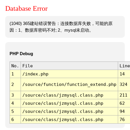
Database Error
(1040) 365建站错误警告：连接数据库失败，可能的原
因：1、数据库密码不对; 2、mysql未启动。
PHP Debug
No.
File
Line
1
/index.php
14
2
/source/function/function_extend.php
324
3
/source/class/jzmysql.class.php
211
4
/source/class/jzmysql.class.php
62
5
/source/class/jzmysql.class.php
94
6
/source/class/jzmysql.class.php
76