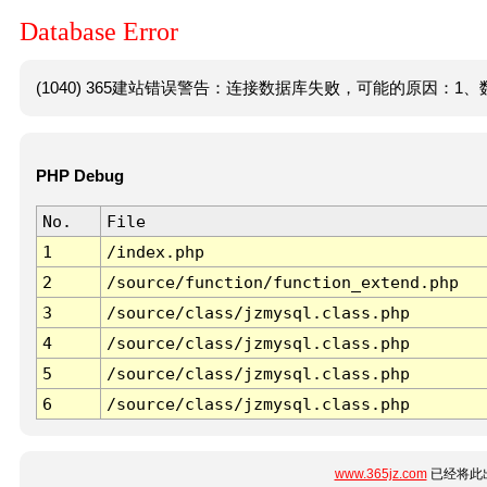
Database Error
(1040) 365建站错误警告：连接数据库失败，可能的原因：1、数
PHP Debug
No.
File
1
/index.php
2
/source/function/function_extend.php
3
/source/class/jzmysql.class.php
4
/source/class/jzmysql.class.php
5
/source/class/jzmysql.class.php
6
/source/class/jzmysql.class.php
www.365jz.com
已经将此